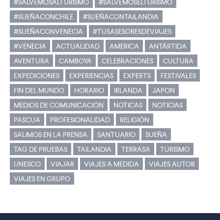
#SALVEMOSALTURISMO
#SALVEMOSELTURISMO
#SUEÑACONCHILE
#SUEÑACONTAILANDIA
#SUEÑACONVENECIA
#TUSASESORESDEVIAJES
#VENECIA
ACTUALIDAD
AMERICA
ANTÁRTIDA
AVENTURA
CAMBOYA
CELEBRACIONES
CULTURA
EXPEDICIONES
EXPERIENCIAS
EXPERTS
FESTIVALES
FIN DEL MUNDO
HORARIO
IRLANDA
JAPON
MEDIOS DE COMUNICACIÓN
NOTICAS
NOTICIAS
PASCUA
PROFESIONALIDAD
RELIGIÓN
SALIMOS EN LA PRENSA
SANTUARIO
SUEÑA
TAG DE PRUEBAS
TAILANDIA
TERRASA
TURISMO
UNESCO
VIAJAR
VIAJES A MEDIDA
VIAJES AUTOR
VIAJES EN GRUPO