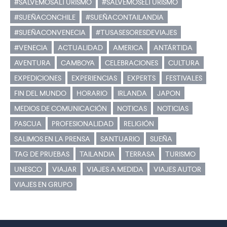
#SALVEMOSALTURISMO
#SALVEMOSELTURISMO
#SUEÑACONCHILE
#SUEÑACONTAILANDIA
#SUEÑACONVENECIA
#TUSASESORESDEVIAJES
#VENECIA
ACTUALIDAD
AMERICA
ANTÁRTIDA
AVENTURA
CAMBOYA
CELEBRACIONES
CULTURA
EXPEDICIONES
EXPERIENCIAS
EXPERTS
FESTIVALES
FIN DEL MUNDO
HORARIO
IRLANDA
JAPON
MEDIOS DE COMUNICACIÓN
NOTICAS
NOTICIAS
PASCUA
PROFESIONALIDAD
RELIGIÓN
SALIMOS EN LA PRENSA
SANTUARIO
SUEÑA
TAG DE PRUEBAS
TAILANDIA
TERRASA
TURISMO
UNESCO
VIAJAR
VIAJES A MEDIDA
VIAJES AUTOR
VIAJES EN GRUPO