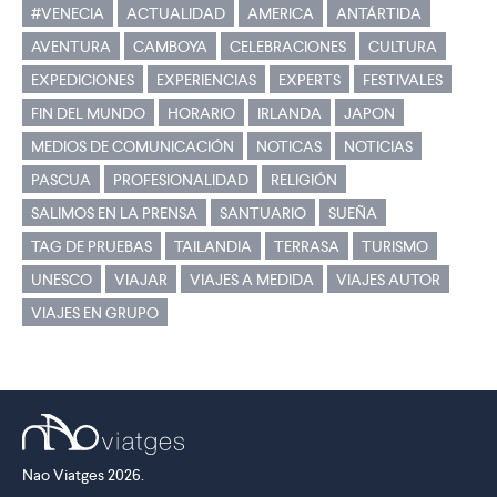
#VENECIA
ACTUALIDAD
AMERICA
ANTÁRTIDA
AVENTURA
CAMBOYA
CELEBRACIONES
CULTURA
EXPEDICIONES
EXPERIENCIAS
EXPERTS
FESTIVALES
FIN DEL MUNDO
HORARIO
IRLANDA
JAPON
MEDIOS DE COMUNICACIÓN
NOTICAS
NOTICIAS
PASCUA
PROFESIONALIDAD
RELIGIÓN
SALIMOS EN LA PRENSA
SANTUARIO
SUEÑA
TAG DE PRUEBAS
TAILANDIA
TERRASA
TURISMO
UNESCO
VIAJAR
VIAJES A MEDIDA
VIAJES AUTOR
VIAJES EN GRUPO
Nao Viatges 2026.