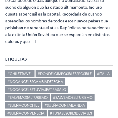
Lo conoces de oídas, aunque no demasiado. Quizás te
suene de alguien que ha estado últimamente. Incluso
cuesta saber cuál es la capital. Recordarla de cuando
aprendías los nombres de todos esos nuevos países que
poblaban de repente el atlas. Repúblicas pertenecientes
a la extinta Unión Soviética que se esparcían en distintos
colores y que […]
ETIQUETAS
#CHILETRAVEL
#DONDELOIMPOSIBLEESPOSIBLE
#ITALIA
#NOCANCELESCAMBIADEFECHA
#NOCANCELESTUVIAJEATRASALO
#SALVEMOSALTURISMO
#SALVEMOSELTURISMO
#SUEÑACONCHILE
#SUEÑACONTAILANDIA
#SUEÑACONVENECIA
#TUSASESORESDEVIAJES