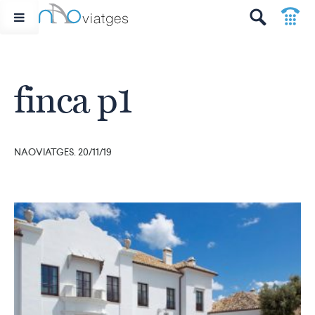
p
t
finca p1
NAOVIATGES. 20/11/19