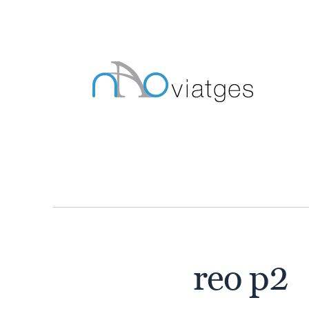
Skip
to
content
reo p2