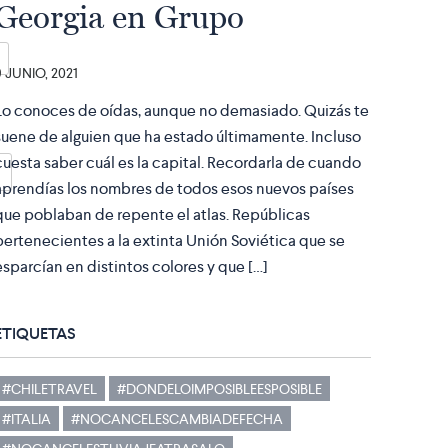
Georgia en Grupo
9 JUNIO, 2021
Lo conoces de oídas, aunque no demasiado. Quizás te
suene de alguien que ha estado últimamente. Incluso
cuesta saber cuál es la capital. Recordarla de cuando
aprendías los nombres de todos esos nuevos países
que poblaban de repente el atlas. Repúblicas
pertenecientes a la extinta Unión Soviética que se
esparcían en distintos colores y que […]
ETIQUETAS
#CHILETRAVEL
#DONDELOIMPOSIBLEESPOSIBLE
#ITALIA
#NOCANCELESCAMBIADEFECHA