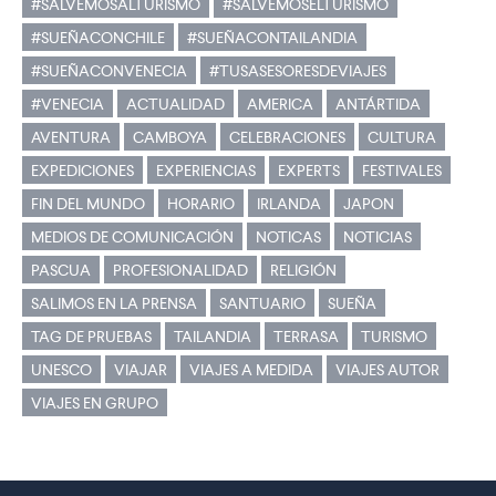
#SALVEMOSALTURISMO
#SALVEMOSELTURISMO
#SUEÑACONCHILE
#SUEÑACONTAILANDIA
#SUEÑACONVENECIA
#TUSASESORESDEVIAJES
#VENECIA
ACTUALIDAD
AMERICA
ANTÁRTIDA
AVENTURA
CAMBOYA
CELEBRACIONES
CULTURA
EXPEDICIONES
EXPERIENCIAS
EXPERTS
FESTIVALES
FIN DEL MUNDO
HORARIO
IRLANDA
JAPON
MEDIOS DE COMUNICACIÓN
NOTICAS
NOTICIAS
PASCUA
PROFESIONALIDAD
RELIGIÓN
SALIMOS EN LA PRENSA
SANTUARIO
SUEÑA
TAG DE PRUEBAS
TAILANDIA
TERRASA
TURISMO
UNESCO
VIAJAR
VIAJES A MEDIDA
VIAJES AUTOR
VIAJES EN GRUPO