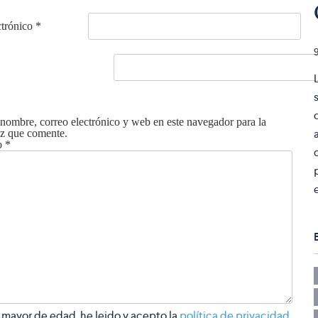
ctrónico
*
nombre, correo electrónico y web en este navegador para la
z que comente.
o
*
 mayor de edad, he leido y acepto la
política de privacidad