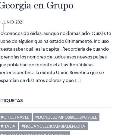
Georgia en Grupo
9 JUNIO, 2021
Lo conoces de oídas, aunque no demasiado. Quizás te
suene de alguien que ha estado últimamente. Incluso
cuesta saber cuál es la capital. Recordarla de cuando
aprendías los nombres de todos esos nuevos países
que poblaban de repente el atlas. Repúblicas
pertenecientes a la extinta Unión Soviética que se
esparcían en distintos colores y que […]
ETIQUETAS
#CHILETRAVEL
#DONDELOIMPOSIBLEESPOSIBLE
#ITALIA
#NOCANCELESCAMBIADEFECHA