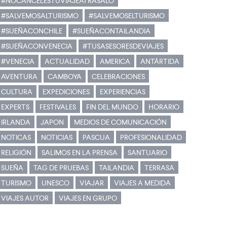
#NOCANCELESTUVIAJEATRASALO
#SALVEMOSALTURISMO
#SALVEMOSELTURISMO
#SUEÑACONCHILE
#SUEÑACONTAILANDIA
#SUEÑACONVENECIA
#TUSASESORESDEVIAJES
#VENECIA
ACTUALIDAD
AMERICA
ANTÁRTIDA
AVENTURA
CAMBOYA
CELEBRACIONES
CULTURA
EXPEDICIONES
EXPERIENCIAS
EXPERTS
FESTIVALES
FIN DEL MUNDO
HORARIO
IRLANDA
JAPON
MEDIOS DE COMUNICACIÓN
NOTICAS
NOTICIAS
PASCUA
PROFESIONALIDAD
RELIGIÓN
SALIMOS EN LA PRENSA
SANTUARIO
SUEÑA
TAG DE PRUEBAS
TAILANDIA
TERRASA
TURISMO
UNESCO
VIAJAR
VIAJES A MEDIDA
VIAJES AUTOR
VIAJES EN GRUPO