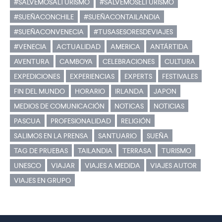
#SALVEMOSALTURISMO
#SALVEMOSELTURISMO
#SUEÑACONCHILE
#SUEÑACONTAILANDIA
#SUEÑACONVENECIA
#TUSASESORESDEVIAJES
#VENECIA
ACTUALIDAD
AMERICA
ANTÁRTIDA
AVENTURA
CAMBOYA
CELEBRACIONES
CULTURA
EXPEDICIONES
EXPERIENCIAS
EXPERTS
FESTIVALES
FIN DEL MUNDO
HORARIO
IRLANDA
JAPON
MEDIOS DE COMUNICACIÓN
NOTICAS
NOTICIAS
PASCUA
PROFESIONALIDAD
RELIGIÓN
SALIMOS EN LA PRENSA
SANTUARIO
SUEÑA
TAG DE PRUEBAS
TAILANDIA
TERRASA
TURISMO
UNESCO
VIAJAR
VIAJES A MEDIDA
VIAJES AUTOR
VIAJES EN GRUPO