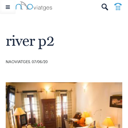
p
t
river p2
NAOVIATGES. 07/06/20