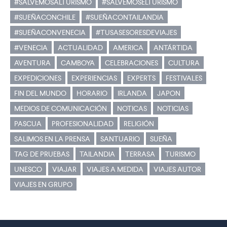
#SALVEMOSALTURISMO
#SALVEMOSELTURISMO
#SUEÑACONCHILE
#SUEÑACONTAILANDIA
#SUEÑACONVENECIA
#TUSASESORESDEVIAJES
#VENECIA
ACTUALIDAD
AMERICA
ANTÁRTIDA
AVENTURA
CAMBOYA
CELEBRACIONES
CULTURA
EXPEDICIONES
EXPERIENCIAS
EXPERTS
FESTIVALES
FIN DEL MUNDO
HORARIO
IRLANDA
JAPON
MEDIOS DE COMUNICACIÓN
NOTICAS
NOTICIAS
PASCUA
PROFESIONALIDAD
RELIGIÓN
SALIMOS EN LA PRENSA
SANTUARIO
SUEÑA
TAG DE PRUEBAS
TAILANDIA
TERRASA
TURISMO
UNESCO
VIAJAR
VIAJES A MEDIDA
VIAJES AUTOR
VIAJES EN GRUPO