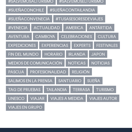
#SALVEMOSALTURISMO
#SALVEMOSELTURISMO
#SUEÑACONCHILE
#SUEÑACONTAILANDIA
#SUEÑACONVENECIA
#TUSASESORESDEVIAJES
#VENECIA
ACTUALIDAD
AMERICA
ANTÁRTIDA
AVENTURA
CAMBOYA
CELEBRACIONES
CULTURA
EXPEDICIONES
EXPERIENCIAS
EXPERTS
FESTIVALES
FIN DEL MUNDO
HORARIO
IRLANDA
JAPON
MEDIOS DE COMUNICACIÓN
NOTICAS
NOTICIAS
PASCUA
PROFESIONALIDAD
RELIGIÓN
SALIMOS EN LA PRENSA
SANTUARIO
SUEÑA
TAG DE PRUEBAS
TAILANDIA
TERRASA
TURISMO
UNESCO
VIAJAR
VIAJES A MEDIDA
VIAJES AUTOR
VIAJES EN GRUPO