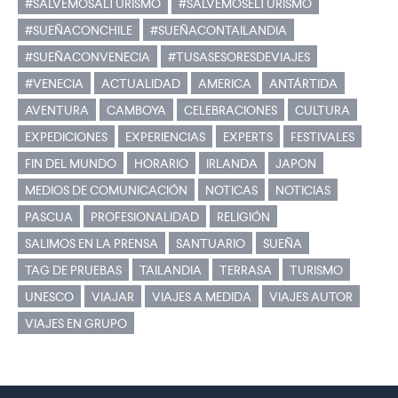
#SALVEMOSALTURISMO
#SALVEMOSELTURISMO
#SUEÑACONCHILE
#SUEÑACONTAILANDIA
#SUEÑACONVENECIA
#TUSASESORESDEVIAJES
#VENECIA
ACTUALIDAD
AMERICA
ANTÁRTIDA
AVENTURA
CAMBOYA
CELEBRACIONES
CULTURA
EXPEDICIONES
EXPERIENCIAS
EXPERTS
FESTIVALES
FIN DEL MUNDO
HORARIO
IRLANDA
JAPON
MEDIOS DE COMUNICACIÓN
NOTICAS
NOTICIAS
PASCUA
PROFESIONALIDAD
RELIGIÓN
SALIMOS EN LA PRENSA
SANTUARIO
SUEÑA
TAG DE PRUEBAS
TAILANDIA
TERRASA
TURISMO
UNESCO
VIAJAR
VIAJES A MEDIDA
VIAJES AUTOR
VIAJES EN GRUPO