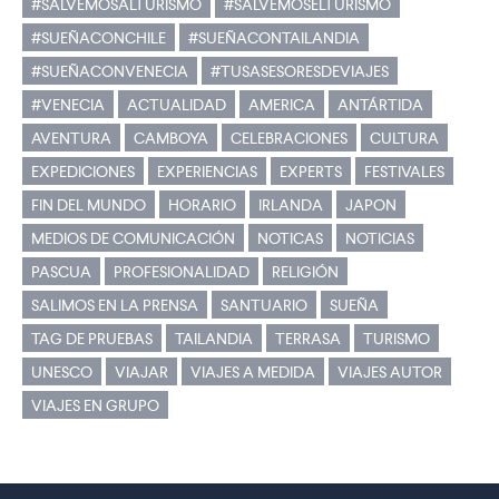
#SALVEMOSALTURISMO
#SALVEMOSELTURISMO
#SUEÑACONCHILE
#SUEÑACONTAILANDIA
#SUEÑACONVENECIA
#TUSASESORESDEVIAJES
#VENECIA
ACTUALIDAD
AMERICA
ANTÁRTIDA
AVENTURA
CAMBOYA
CELEBRACIONES
CULTURA
EXPEDICIONES
EXPERIENCIAS
EXPERTS
FESTIVALES
FIN DEL MUNDO
HORARIO
IRLANDA
JAPON
MEDIOS DE COMUNICACIÓN
NOTICAS
NOTICIAS
PASCUA
PROFESIONALIDAD
RELIGIÓN
SALIMOS EN LA PRENSA
SANTUARIO
SUEÑA
TAG DE PRUEBAS
TAILANDIA
TERRASA
TURISMO
UNESCO
VIAJAR
VIAJES A MEDIDA
VIAJES AUTOR
VIAJES EN GRUPO