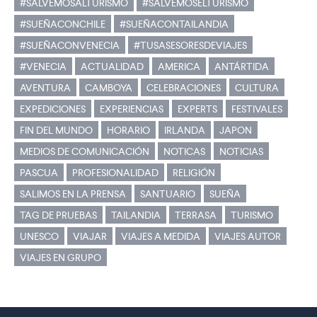
#SALVEMOSALTURISMO
#SALVEMOSELTURISMO
#SUEÑACONCHILE
#SUEÑACONTAILANDIA
#SUEÑACONVENECIA
#TUSASESORESDEVIAJES
#VENECIA
ACTUALIDAD
AMERICA
ANTÁRTIDA
AVENTURA
CAMBOYA
CELEBRACIONES
CULTURA
EXPEDICIONES
EXPERIENCIAS
EXPERTS
FESTIVALES
FIN DEL MUNDO
HORARIO
IRLANDA
JAPON
MEDIOS DE COMUNICACIÓN
NOTICAS
NOTICIAS
PASCUA
PROFESIONALIDAD
RELIGIÓN
SALIMOS EN LA PRENSA
SANTUARIO
SUEÑA
TAG DE PRUEBAS
TAILANDIA
TERRASA
TURISMO
UNESCO
VIAJAR
VIAJES A MEDIDA
VIAJES AUTOR
VIAJES EN GRUPO