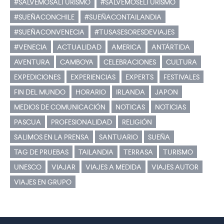
#SALVEMOSALTURISMO
#SALVEMOSELTURISMO
#SUEÑACONCHILE
#SUEÑACONTAILANDIA
#SUEÑACONVENECIA
#TUSASESORESDEVIAJES
#VENECIA
ACTUALIDAD
AMERICA
ANTÁRTIDA
AVENTURA
CAMBOYA
CELEBRACIONES
CULTURA
EXPEDICIONES
EXPERIENCIAS
EXPERTS
FESTIVALES
FIN DEL MUNDO
HORARIO
IRLANDA
JAPON
MEDIOS DE COMUNICACIÓN
NOTICAS
NOTICIAS
PASCUA
PROFESIONALIDAD
RELIGIÓN
SALIMOS EN LA PRENSA
SANTUARIO
SUEÑA
TAG DE PRUEBAS
TAILANDIA
TERRASA
TURISMO
UNESCO
VIAJAR
VIAJES A MEDIDA
VIAJES AUTOR
VIAJES EN GRUPO