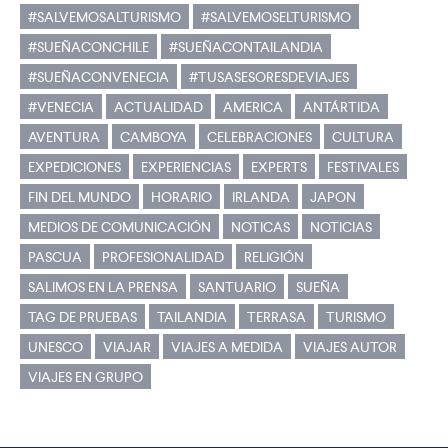
#SALVEMOSALTURISMO
#SALVEMOSELTURISMO
#SUEÑACONCHILE
#SUEÑACONTAILANDIA
#SUEÑACONVENECIA
#TUSASESORESDEVIAJES
#VENECIA
ACTUALIDAD
AMERICA
ANTÁRTIDA
AVENTURA
CAMBOYA
CELEBRACIONES
CULTURA
EXPEDICIONES
EXPERIENCIAS
EXPERTS
FESTIVALES
FIN DEL MUNDO
HORARIO
IRLANDA
JAPON
MEDIOS DE COMUNICACIÓN
NOTICAS
NOTICIAS
PASCUA
PROFESIONALIDAD
RELIGIÓN
SALIMOS EN LA PRENSA
SANTUARIO
SUEÑA
TAG DE PRUEBAS
TAILANDIA
TERRASA
TURISMO
UNESCO
VIAJAR
VIAJES A MEDIDA
VIAJES AUTOR
VIAJES EN GRUPO