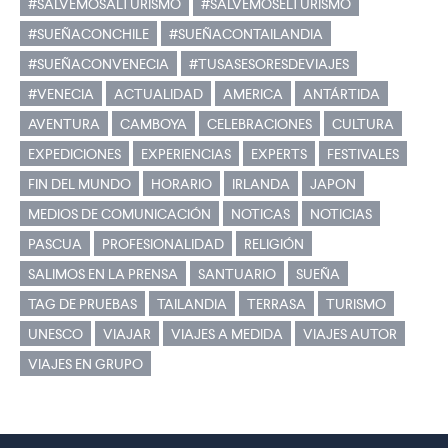
#SALVEMOSALTURISMO
#SALVEMOSELTURISMO
#SUEÑACONCHILE
#SUEÑACONTAILANDIA
#SUEÑACONVENECIA
#TUSASESORESDEVIAJES
#VENECIA
ACTUALIDAD
AMERICA
ANTÁRTIDA
AVENTURA
CAMBOYA
CELEBRACIONES
CULTURA
EXPEDICIONES
EXPERIENCIAS
EXPERTS
FESTIVALES
FIN DEL MUNDO
HORARIO
IRLANDA
JAPON
MEDIOS DE COMUNICACIÓN
NOTICAS
NOTICIAS
PASCUA
PROFESIONALIDAD
RELIGIÓN
SALIMOS EN LA PRENSA
SANTUARIO
SUEÑA
TAG DE PRUEBAS
TAILANDIA
TERRASA
TURISMO
UNESCO
VIAJAR
VIAJES A MEDIDA
VIAJES AUTOR
VIAJES EN GRUPO