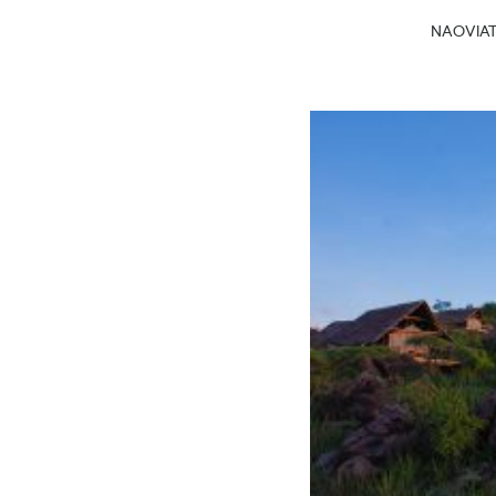
NAOVIATG