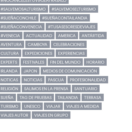
#NOCANCELESTUVIAJEATRASALO
#SALVEMOSALTURISMO
#SALVEMOSELTURISMO
#SUEÑACONCHILE
#SUEÑACONTAILANDIA
#SUEÑACONVENECIA
#TUSASESORESDEVIAJES
#VENECIA
ACTUALIDAD
AMERICA
ANTÁRTIDA
AVENTURA
CAMBOYA
CELEBRACIONES
CULTURA
EXPEDICIONES
EXPERIENCIAS
EXPERTS
FESTIVALES
FIN DEL MUNDO
HORARIO
IRLANDA
JAPON
MEDIOS DE COMUNICACIÓN
NOTICAS
NOTICIAS
PASCUA
PROFESIONALIDAD
RELIGIÓN
SALIMOS EN LA PRENSA
SANTUARIO
SUEÑA
TAG DE PRUEBAS
TAILANDIA
TERRASA
TURISMO
UNESCO
VIAJAR
VIAJES A MEDIDA
VIAJES AUTOR
VIAJES EN GRUPO