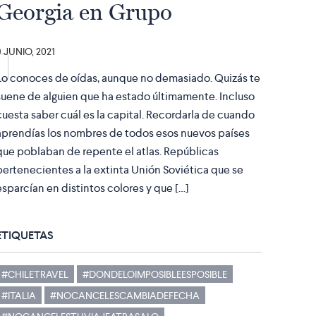
Georgia en Grupo
9 JUNIO, 2021
Lo conoces de oídas, aunque no demasiado. Quizás te
suene de alguien que ha estado últimamente. Incluso
cuesta saber cuál es la capital. Recordarla de cuando
aprendías los nombres de todos esos nuevos países
que poblaban de repente el atlas. Repúblicas
pertenecientes a la extinta Unión Soviética que se
esparcían en distintos colores y que […]
ETIQUETAS
#CHILETRAVEL
#DONDELOIMPOSIBLEESPOSIBLE
#ITALIA
#NOCANCELESCAMBIADEFECHA