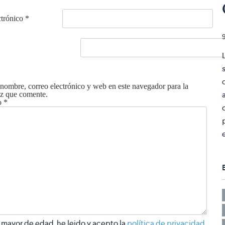
ctrónico
*
nombre, correo electrónico y web en este navegador para la
z que comente.
o
*
 mayor de edad, he leido y acepto la
política de privacidad