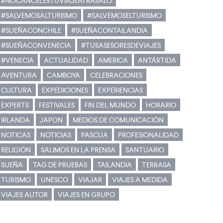
#NOCANCELESTUVIAJEATRASALO
#SALVEMOSALTURISMO
#SALVEMOSELTURISMO
#SUEÑACONCHILE
#SUEÑACONTAILANDIA
#SUEÑACONVENECIA
#TUSASESORESDEVIAJES
#VENECIA
ACTUALIDAD
AMERICA
ANTÁRTIDA
AVENTURA
CAMBOYA
CELEBRACIONES
CULTURA
EXPEDICIONES
EXPERIENCIAS
EXPERTS
FESTIVALES
FIN DEL MUNDO
HORARIO
IRLANDA
JAPON
MEDIOS DE COMUNICACIÓN
NOTICAS
NOTICIAS
PASCUA
PROFESIONALIDAD
RELIGIÓN
SALIMOS EN LA PRENSA
SANTUARIO
SUEÑA
TAG DE PRUEBAS
TAILANDIA
TERRASA
TURISMO
UNESCO
VIAJAR
VIAJES A MEDIDA
VIAJES AUTOR
VIAJES EN GRUPO