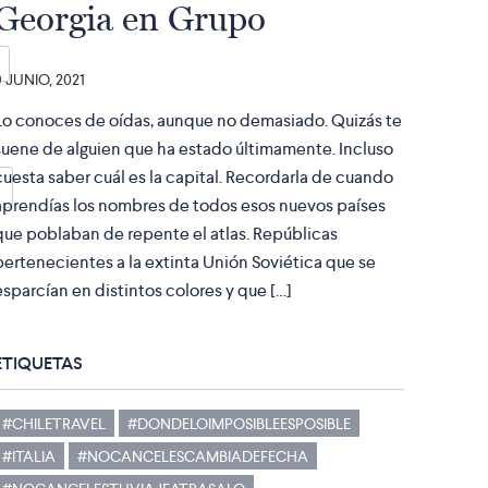
Georgia en Grupo
9 JUNIO, 2021
Lo conoces de oídas, aunque no demasiado. Quizás te
suene de alguien que ha estado últimamente. Incluso
cuesta saber cuál es la capital. Recordarla de cuando
aprendías los nombres de todos esos nuevos países
que poblaban de repente el atlas. Repúblicas
pertenecientes a la extinta Unión Soviética que se
esparcían en distintos colores y que […]
ETIQUETAS
#CHILETRAVEL
#DONDELOIMPOSIBLEESPOSIBLE
#ITALIA
#NOCANCELESCAMBIADEFECHA