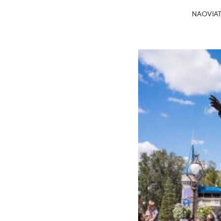
NAOVIATG