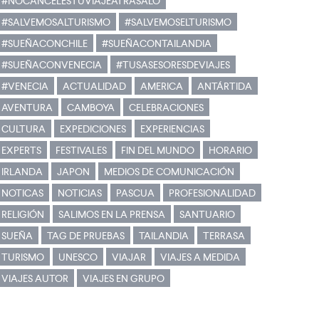
#NOCANCELESTUVIAJEATRASALO
#SALVEMOSALTURISMO
#SALVEMOSELTURISMO
#SUEÑACONCHILE
#SUEÑACONTAILANDIA
#SUEÑACONVENECIA
#TUSASESORESDEVIAJES
#VENECIA
ACTUALIDAD
AMERICA
ANTÁRTIDA
AVENTURA
CAMBOYA
CELEBRACIONES
CULTURA
EXPEDICIONES
EXPERIENCIAS
EXPERTS
FESTIVALES
FIN DEL MUNDO
HORARIO
IRLANDA
JAPON
MEDIOS DE COMUNICACIÓN
NOTICAS
NOTICIAS
PASCUA
PROFESIONALIDAD
RELIGIÓN
SALIMOS EN LA PRENSA
SANTUARIO
SUEÑA
TAG DE PRUEBAS
TAILANDIA
TERRASA
TURISMO
UNESCO
VIAJAR
VIAJES A MEDIDA
VIAJES AUTOR
VIAJES EN GRUPO