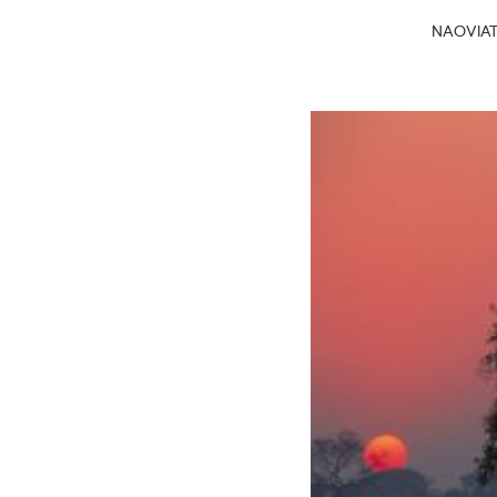
NAOVIATG