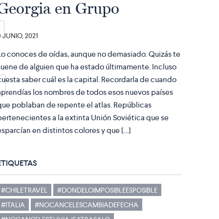
Georgia en Grupo
9 JUNIO, 2021
Lo conoces de oídas, aunque no demasiado. Quizás te
suene de alguien que ha estado últimamente. Incluso
cuesta saber cuál es la capital. Recordarla de cuando
aprendías los nombres de todos esos nuevos países
que poblaban de repente el atlas. Repúblicas
pertenecientes a la extinta Unión Soviética que se
esparcían en distintos colores y que […]
ETIQUETAS
#CHILETRAVEL
#DONDELOIMPOSIBLEESPOSIBLE
#ITALIA
#NOCANCELESCAMBIADEFECHA