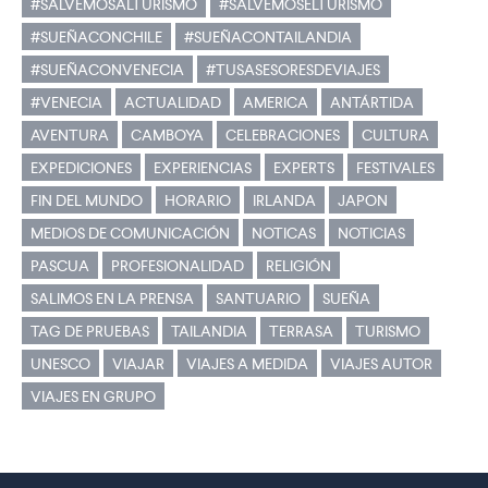
#SALVEMOSALTURISMO
#SALVEMOSELTURISMO
#SUEÑACONCHILE
#SUEÑACONTAILANDIA
#SUEÑACONVENECIA
#TUSASESORESDEVIAJES
#VENECIA
ACTUALIDAD
AMERICA
ANTÁRTIDA
AVENTURA
CAMBOYA
CELEBRACIONES
CULTURA
EXPEDICIONES
EXPERIENCIAS
EXPERTS
FESTIVALES
FIN DEL MUNDO
HORARIO
IRLANDA
JAPON
MEDIOS DE COMUNICACIÓN
NOTICAS
NOTICIAS
PASCUA
PROFESIONALIDAD
RELIGIÓN
SALIMOS EN LA PRENSA
SANTUARIO
SUEÑA
TAG DE PRUEBAS
TAILANDIA
TERRASA
TURISMO
UNESCO
VIAJAR
VIAJES A MEDIDA
VIAJES AUTOR
VIAJES EN GRUPO