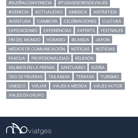
#SUEÑACONVENECIA
#TUSASESORESDEVIAJES
#VENECIA
ACTUALIDAD
AMERICA
ANTÁRTIDA
AVENTURA
CAMBOYA
CELEBRACIONES
CULTURA
EXPEDICIONES
EXPERIENCIAS
EXPERTS
FESTIVALES
FIN DEL MUNDO
HORARIO
IRLANDA
JAPON
MEDIOS DE COMUNICACIÓN
NOTICAS
NOTICIAS
PASCUA
PROFESIONALIDAD
RELIGIÓN
SALIMOS EN LA PRENSA
SANTUARIO
SUEÑA
TAG DE PRUEBAS
TAILANDIA
TERRASA
TURISMO
UNESCO
VIAJAR
VIAJES A MEDIDA
VIAJES AUTOR
VIAJES EN GRUPO