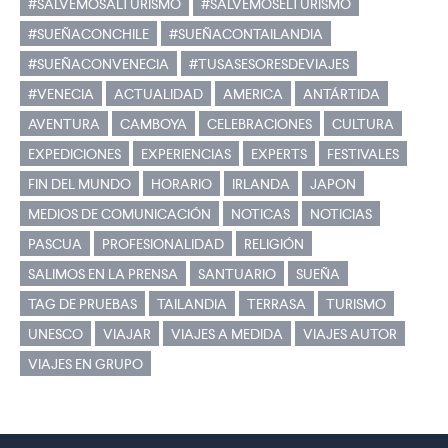
#SALVEMOSALTURISMO
#SALVEMOSELTURISMO
#SUEÑACONCHILE
#SUEÑACONTAILANDIA
#SUEÑACONVENECIA
#TUSASESORESDEVIAJES
#VENECIA
ACTUALIDAD
AMERICA
ANTÁRTIDA
AVENTURA
CAMBOYA
CELEBRACIONES
CULTURA
EXPEDICIONES
EXPERIENCIAS
EXPERTS
FESTIVALES
FIN DEL MUNDO
HORARIO
IRLANDA
JAPON
MEDIOS DE COMUNICACIÓN
NOTICAS
NOTICIAS
PASCUA
PROFESIONALIDAD
RELIGIÓN
SALIMOS EN LA PRENSA
SANTUARIO
SUEÑA
TAG DE PRUEBAS
TAILANDIA
TERRASA
TURISMO
UNESCO
VIAJAR
VIAJES A MEDIDA
VIAJES AUTOR
VIAJES EN GRUPO