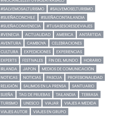
#NOCANCELESTUVIAJEATRASALO
#SALVEMOSALTURISMO
#SALVEMOSELTURISMO
#SUEÑACONCHILE
#SUEÑACONTAILANDIA
#SUEÑACONVENECIA
#TUSASESORESDEVIAJES
#VENECIA
ACTUALIDAD
AMERICA
ANTÁRTIDA
AVENTURA
CAMBOYA
CELEBRACIONES
CULTURA
EXPEDICIONES
EXPERIENCIAS
EXPERTS
FESTIVALES
FIN DEL MUNDO
HORARIO
IRLANDA
JAPON
MEDIOS DE COMUNICACIÓN
NOTICAS
NOTICIAS
PASCUA
PROFESIONALIDAD
RELIGIÓN
SALIMOS EN LA PRENSA
SANTUARIO
SUEÑA
TAG DE PRUEBAS
TAILANDIA
TERRASA
TURISMO
UNESCO
VIAJAR
VIAJES A MEDIDA
VIAJES AUTOR
VIAJES EN GRUPO