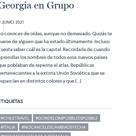
Georgia en Grupo
9 JUNIO, 2021
Lo conoces de oídas, aunque no demasiado. Quizás te
suene de alguien que ha estado últimamente. Incluso
cuesta saber cuál es la capital. Recordarla de cuando
aprendías los nombres de todos esos nuevos países
que poblaban de repente el atlas. Repúblicas
pertenecientes a la extinta Unión Soviética que se
esparcían en distintos colores y que […]
ETIQUETAS
#CHILETRAVEL
#DONDELOIMPOSIBLEESPOSIBLE
#ITALIA
#NOCANCELESCAMBIADEFECHA