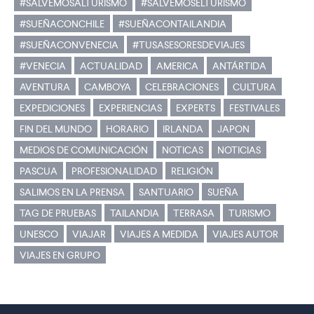
#SALVEMOSALTURISMO
#SALVEMOSELTURISMO
#SUEÑACONCHILE
#SUEÑACONTAILANDIA
#SUEÑACONVENECIA
#TUSASESORESDEVIAJES
#VENECIA
ACTUALIDAD
AMERICA
ANTÁRTIDA
AVENTURA
CAMBOYA
CELEBRACIONES
CULTURA
EXPEDICIONES
EXPERIENCIAS
EXPERTS
FESTIVALES
FIN DEL MUNDO
HORARIO
IRLANDA
JAPON
MEDIOS DE COMUNICACIÓN
NOTICAS
NOTICIAS
PASCUA
PROFESIONALIDAD
RELIGIÓN
SALIMOS EN LA PRENSA
SANTUARIO
SUEÑA
TAG DE PRUEBAS
TAILANDIA
TERRASA
TURISMO
UNESCO
VIAJAR
VIAJES A MEDIDA
VIAJES AUTOR
VIAJES EN GRUPO