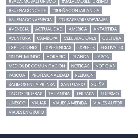
#SALVEMOSALTURISMO
#SALVEMOSELTURISMO
#SUEÑACONCHILE
#SUEÑACONTAILANDIA
#SUEÑACONVENECIA
#TUSASESORESDEVIAJES
#VENECIA
ACTUALIDAD
AMERICA
ANTÁRTIDA
AVENTURA
CAMBOYA
CELEBRACIONES
CULTURA
EXPEDICIONES
EXPERIENCIAS
EXPERTS
FESTIVALES
FIN DEL MUNDO
HORARIO
IRLANDA
JAPON
MEDIOS DE COMUNICACIÓN
NOTICAS
NOTICIAS
PASCUA
PROFESIONALIDAD
RELIGIÓN
SALIMOS EN LA PRENSA
SANTUARIO
SUEÑA
TAG DE PRUEBAS
TAILANDIA
TERRASA
TURISMO
UNESCO
VIAJAR
VIAJES A MEDIDA
VIAJES AUTOR
VIAJES EN GRUPO