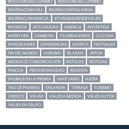
#SALVEMOSALTURISMO
#SALVEMOSELTURISMO
#SUEÑACONCHILE
#SUEÑACONTAILANDIA
#SUEÑACONVENECIA
#TUSASESORESDEVIAJES
#VENECIA
ACTUALIDAD
AMERICA
ANTÁRTIDA
AVENTURA
CAMBOYA
CELEBRACIONES
CULTURA
EXPEDICIONES
EXPERIENCIAS
EXPERTS
FESTIVALES
FIN DEL MUNDO
HORARIO
IRLANDA
JAPON
MEDIOS DE COMUNICACIÓN
NOTICAS
NOTICIAS
PASCUA
PROFESIONALIDAD
RELIGIÓN
SALIMOS EN LA PRENSA
SANTUARIO
SUEÑA
TAG DE PRUEBAS
TAILANDIA
TERRASA
TURISMO
UNESCO
VIAJAR
VIAJES A MEDIDA
VIAJES AUTOR
VIAJES EN GRUPO