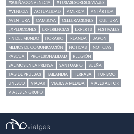
#SUEÑACONVENECIA
#TUSASESORESDEVIAJES
#VENECIA
ACTUALIDAD
AMERICA
ANTÁRTIDA
AVENTURA
CAMBOYA
CELEBRACIONES
CULTURA
EXPEDICIONES
EXPERIENCIAS
EXPERTS
FESTIVALES
FIN DEL MUNDO
HORARIO
IRLANDA
JAPON
MEDIOS DE COMUNICACIÓN
NOTICAS
NOTICIAS
PASCUA
PROFESIONALIDAD
RELIGIÓN
SALIMOS EN LA PRENSA
SANTUARIO
SUEÑA
TAG DE PRUEBAS
TAILANDIA
TERRASA
TURISMO
UNESCO
VIAJAR
VIAJES A MEDIDA
VIAJES AUTOR
VIAJES EN GRUPO