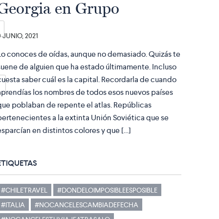
Georgia en Grupo
9 JUNIO, 2021
Lo conoces de oídas, aunque no demasiado. Quizás te
suene de alguien que ha estado últimamente. Incluso
cuesta saber cuál es la capital. Recordarla de cuando
aprendías los nombres de todos esos nuevos países
que poblaban de repente el atlas. Repúblicas
pertenecientes a la extinta Unión Soviética que se
esparcían en distintos colores y que […]
ETIQUETAS
#CHILETRAVEL
#DONDELOIMPOSIBLEESPOSIBLE
#ITALIA
#NOCANCELESCAMBIADEFECHA