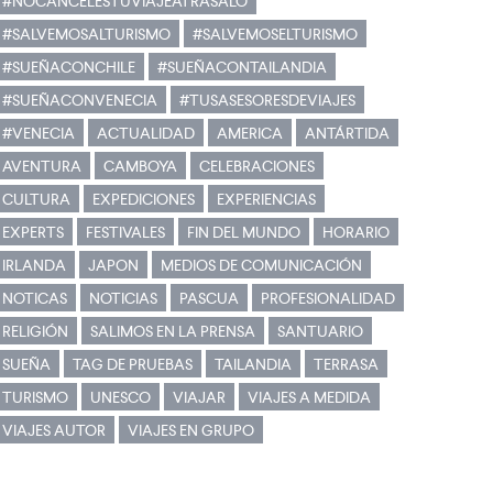
#NOCANCELESTUVIAJEATRASALO
#SALVEMOSALTURISMO
#SALVEMOSELTURISMO
#SUEÑACONCHILE
#SUEÑACONTAILANDIA
#SUEÑACONVENECIA
#TUSASESORESDEVIAJES
#VENECIA
ACTUALIDAD
AMERICA
ANTÁRTIDA
AVENTURA
CAMBOYA
CELEBRACIONES
CULTURA
EXPEDICIONES
EXPERIENCIAS
EXPERTS
FESTIVALES
FIN DEL MUNDO
HORARIO
IRLANDA
JAPON
MEDIOS DE COMUNICACIÓN
NOTICAS
NOTICIAS
PASCUA
PROFESIONALIDAD
RELIGIÓN
SALIMOS EN LA PRENSA
SANTUARIO
SUEÑA
TAG DE PRUEBAS
TAILANDIA
TERRASA
TURISMO
UNESCO
VIAJAR
VIAJES A MEDIDA
VIAJES AUTOR
VIAJES EN GRUPO