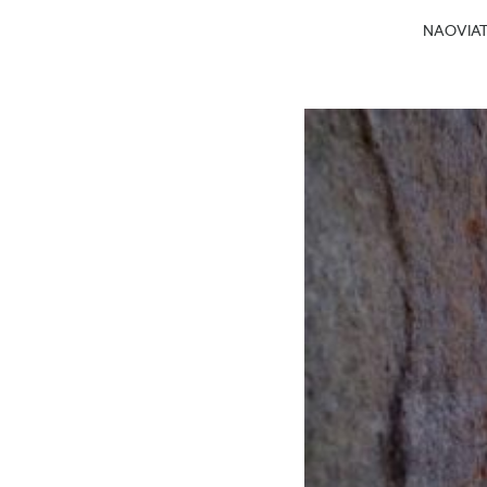
NAOVIATG