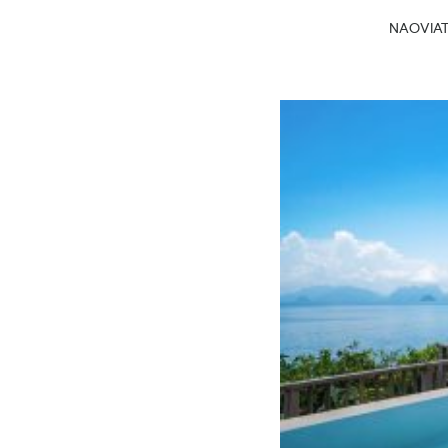
NAOVIATG