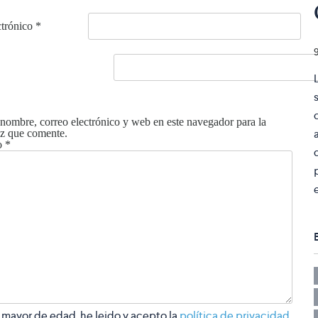
ctrónico
*
nombre, correo electrónico y web en este navegador para la
z que comente.
o
*
 mayor de edad, he leido y acepto la
política de privacidad