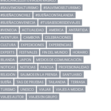
#NOCANCELESTUVIAJEATRASALO
#SALVEMOSALTURISMO
#SALVEMOSELTURISMO
#SUEÑACONCHILE
#SUEÑACONTAILANDIA
#SUEÑACONVENECIA
#TUSASESORESDEVIAJES
#VENECIA
ACTUALIDAD
AMERICA
ANTÁRTIDA
AVENTURA
CAMBOYA
CELEBRACIONES
CULTURA
EXPEDICIONES
EXPERIENCIAS
EXPERTS
FESTIVALES
FIN DEL MUNDO
HORARIO
IRLANDA
JAPON
MEDIOS DE COMUNICACIÓN
NOTICAS
NOTICIAS
PASCUA
PROFESIONALIDAD
RELIGIÓN
SALIMOS EN LA PRENSA
SANTUARIO
SUEÑA
TAG DE PRUEBAS
TAILANDIA
TERRASA
TURISMO
UNESCO
VIAJAR
VIAJES A MEDIDA
VIAJES AUTOR
VIAJES EN GRUPO