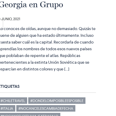
Georgia en Grupo
9 JUNIO, 2021
Lo conoces de oídas, aunque no demasiado. Quizás te
suene de alguien que ha estado últimamente. Incluso
cuesta saber cuál es la capital. Recordarla de cuando
aprendías los nombres de todos esos nuevos países
que poblaban de repente el atlas. Repúblicas
pertenecientes a la extinta Unión Soviética que se
esparcían en distintos colores y que […]
ETIQUETAS
#CHILETRAVEL
#DONDELOIMPOSIBLEESPOSIBLE
#ITALIA
#NOCANCELESCAMBIADEFECHA