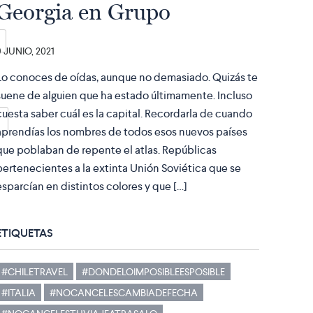
Georgia en Grupo
9 JUNIO, 2021
Lo conoces de oídas, aunque no demasiado. Quizás te
suene de alguien que ha estado últimamente. Incluso
cuesta saber cuál es la capital. Recordarla de cuando
aprendías los nombres de todos esos nuevos países
que poblaban de repente el atlas. Repúblicas
pertenecientes a la extinta Unión Soviética que se
esparcían en distintos colores y que […]
ETIQUETAS
#CHILETRAVEL
#DONDELOIMPOSIBLEESPOSIBLE
#ITALIA
#NOCANCELESCAMBIADEFECHA