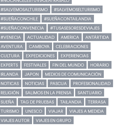
#NOCANCELESTUVIAJEATRASALO
#SALVEMOSALTURISMO
#SALVEMOSELTURISMO
#SUEÑACONCHILE
#SUEÑACONTAILANDIA
#SUEÑACONVENECIA
#TUSASESORESDEVIAJES
#VENECIA
ACTUALIDAD
AMERICA
ANTÁRTIDA
AVENTURA
CAMBOYA
CELEBRACIONES
CULTURA
EXPEDICIONES
EXPERIENCIAS
EXPERTS
FESTIVALES
FIN DEL MUNDO
HORARIO
IRLANDA
JAPON
MEDIOS DE COMUNICACIÓN
NOTICAS
NOTICIAS
PASCUA
PROFESIONALIDAD
RELIGIÓN
SALIMOS EN LA PRENSA
SANTUARIO
SUEÑA
TAG DE PRUEBAS
TAILANDIA
TERRASA
TURISMO
UNESCO
VIAJAR
VIAJES A MEDIDA
VIAJES AUTOR
VIAJES EN GRUPO