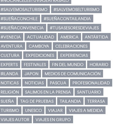
#NOCANCELESTUVIAJEATRASALO
#SALVEMOSALTURISMO
#SALVEMOSELTURISMO
#SUEÑACONCHILE
#SUEÑACONTAILANDIA
#SUEÑACONVENECIA
#TUSASESORESDEVIAJES
#VENECIA
ACTUALIDAD
AMERICA
ANTÁRTIDA
AVENTURA
CAMBOYA
CELEBRACIONES
CULTURA
EXPEDICIONES
EXPERIENCIAS
EXPERTS
FESTIVALES
FIN DEL MUNDO
HORARIO
IRLANDA
JAPON
MEDIOS DE COMUNICACIÓN
NOTICAS
NOTICIAS
PASCUA
PROFESIONALIDAD
RELIGIÓN
SALIMOS EN LA PRENSA
SANTUARIO
SUEÑA
TAG DE PRUEBAS
TAILANDIA
TERRASA
TURISMO
UNESCO
VIAJAR
VIAJES A MEDIDA
VIAJES AUTOR
VIAJES EN GRUPO