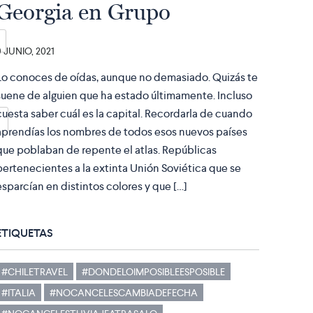
Georgia en Grupo
9 JUNIO, 2021
Lo conoces de oídas, aunque no demasiado. Quizás te
suene de alguien que ha estado últimamente. Incluso
cuesta saber cuál es la capital. Recordarla de cuando
aprendías los nombres de todos esos nuevos países
que poblaban de repente el atlas. Repúblicas
pertenecientes a la extinta Unión Soviética que se
esparcían en distintos colores y que […]
ETIQUETAS
#CHILETRAVEL
#DONDELOIMPOSIBLEESPOSIBLE
#ITALIA
#NOCANCELESCAMBIADEFECHA