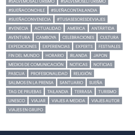
#SALVEMOSALTURISMO
#SALVEMOSELTURISMO
#SUEÑACONCHILE
#SUEÑACONTAILANDIA
#SUEÑACONVENECIA
#TUSASESORESDEVIAJES
#VENECIA
ACTUALIDAD
AMERICA
ANTÁRTIDA
AVENTURA
CAMBOYA
CELEBRACIONES
CULTURA
EXPEDICIONES
EXPERIENCIAS
EXPERTS
FESTIVALES
FIN DEL MUNDO
HORARIO
IRLANDA
JAPON
MEDIOS DE COMUNICACIÓN
NOTICAS
NOTICIAS
PASCUA
PROFESIONALIDAD
RELIGIÓN
SALIMOS EN LA PRENSA
SANTUARIO
SUEÑA
TAG DE PRUEBAS
TAILANDIA
TERRASA
TURISMO
UNESCO
VIAJAR
VIAJES A MEDIDA
VIAJES AUTOR
VIAJES EN GRUPO