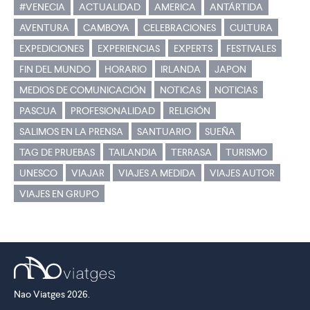
#VENECIA
ACTUALIDAD
AMERICA
ANTÁRTIDA
AVENTURA
CAMBOYA
CELEBRACIONES
CULTURA
EXPEDICIONES
EXPERIENCIAS
EXPERTS
FESTIVALES
FIN DEL MUNDO
HORARIO
IRLANDA
JAPON
MEDIOS DE COMUNICACIÓN
NOTICAS
NOTICIAS
PASCUA
PROFESIONALIDAD
RELIGIÓN
SALIMOS EN LA PRENSA
SANTUARIO
SUEÑA
TAG DE PRUEBAS
TAILANDIA
TERRASA
TURISMO
UNESCO
VIAJAR
VIAJES A MEDIDA
VIAJES AUTOR
VIAJES EN GRUPO
Nao Viatges 2026.