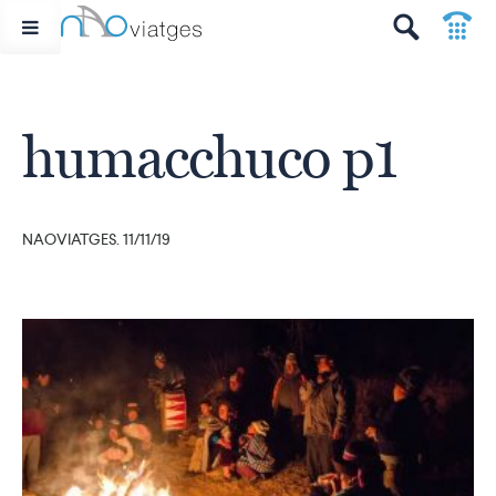
p
t
humacchuco p1
NAOVIATGES. 11/11/19