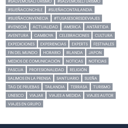
#SALVEMOSALTURISMO
#SALVEMOSELTURISMO
#SUEÑACONCHILE
#SUEÑACONTAILANDIA
#SUEÑACONVENECIA
#TUSASESORESDEVIAJES
#VENECIA
ACTUALIDAD
AMERICA
ANTÁRTIDA
AVENTURA
CAMBOYA
CELEBRACIONES
CULTURA
EXPEDICIONES
EXPERIENCIAS
EXPERTS
FESTIVALES
FIN DEL MUNDO
HORARIO
IRLANDA
JAPON
MEDIOS DE COMUNICACIÓN
NOTICAS
NOTICIAS
PASCUA
PROFESIONALIDAD
RELIGIÓN
SALIMOS EN LA PRENSA
SANTUARIO
SUEÑA
TAG DE PRUEBAS
TAILANDIA
TERRASA
TURISMO
UNESCO
VIAJAR
VIAJES A MEDIDA
VIAJES AUTOR
VIAJES EN GRUPO