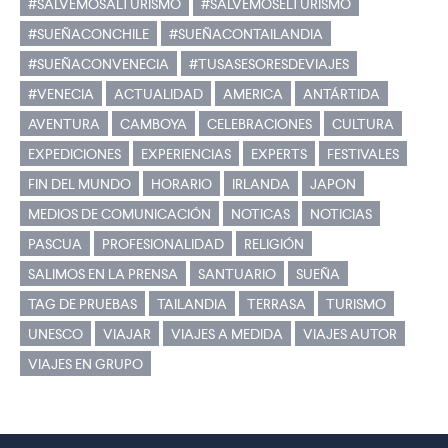
#SALVEMOSALTURISMO
#SALVEMOSELTURISMO
#SUEÑACONCHILE
#SUEÑACONTAILANDIA
#SUEÑACONVENECIA
#TUSASESORESDEVIAJES
#VENECIA
ACTUALIDAD
AMERICA
ANTÁRTIDA
AVENTURA
CAMBOYA
CELEBRACIONES
CULTURA
EXPEDICIONES
EXPERIENCIAS
EXPERTS
FESTIVALES
FIN DEL MUNDO
HORARIO
IRLANDA
JAPON
MEDIOS DE COMUNICACIÓN
NOTICAS
NOTICIAS
PASCUA
PROFESIONALIDAD
RELIGIÓN
SALIMOS EN LA PRENSA
SANTUARIO
SUEÑA
TAG DE PRUEBAS
TAILANDIA
TERRASA
TURISMO
UNESCO
VIAJAR
VIAJES A MEDIDA
VIAJES AUTOR
VIAJES EN GRUPO