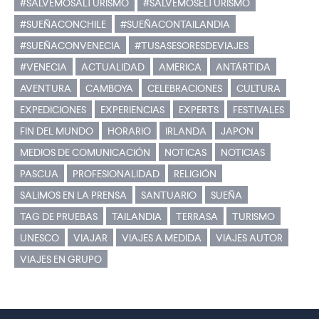
#SALVEMOSALTURISMO
#SALVEMOSELTURISMO
#SUEÑACONCHILE
#SUEÑACONTAILANDIA
#SUEÑACONVENECIA
#TUSASESORESDEVIAJES
#VENECIA
ACTUALIDAD
AMERICA
ANTÁRTIDA
AVENTURA
CAMBOYA
CELEBRACIONES
CULTURA
EXPEDICIONES
EXPERIENCIAS
EXPERTS
FESTIVALES
FIN DEL MUNDO
HORARIO
IRLANDA
JAPON
MEDIOS DE COMUNICACIÓN
NOTICAS
NOTICIAS
PASCUA
PROFESIONALIDAD
RELIGIÓN
SALIMOS EN LA PRENSA
SANTUARIO
SUEÑA
TAG DE PRUEBAS
TAILANDIA
TERRASA
TURISMO
UNESCO
VIAJAR
VIAJES A MEDIDA
VIAJES AUTOR
VIAJES EN GRUPO